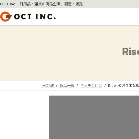
コ
ナ
OCT Inc.｜日用品・雑貨の商品企画、製造・販売
ン
ビ
テ
ゲ
ン
ー
ツ
シ
へ
ョ
R
ス
ン
キ
に
ッ
移
プ
動
HOME
製品一覧
キッチン用品
Rise 水切りま