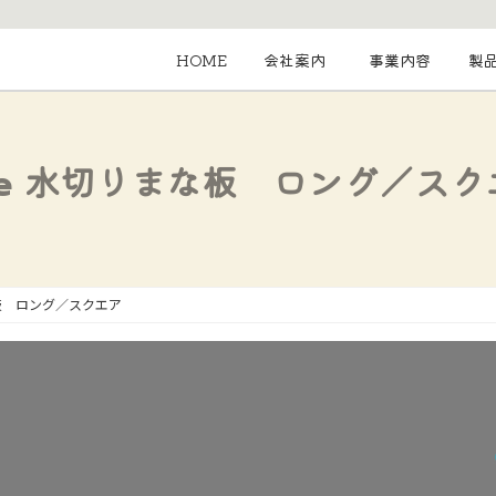
HOME
会社案内
事業内容
製
ise 水切りまな板 ロング／スク
な板 ロング／スクエア