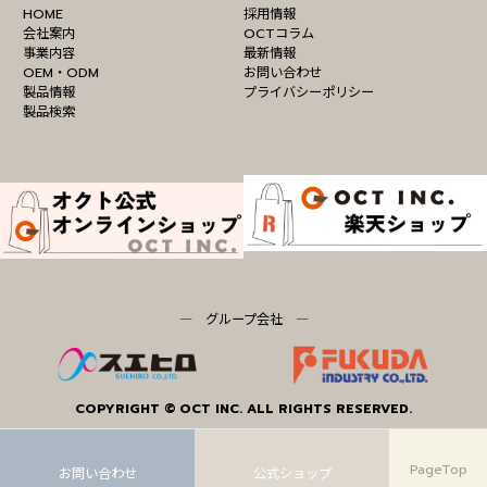
HOME
採用情報
会社案内
OCTコラム
事業内容
最新情報
OEM・ODM
お問い合わせ
製品情報
プライバシーポリシー
製品検索
― グループ会社 ―
COPYRIGHT © OCT INC. ALL RIGHTS RESERVED.
カ
カ
カ
ア
ア
イ
イ
ラ
ラ
ラ
PageTop
お問い合わせ
公式ショップ
コ
コ