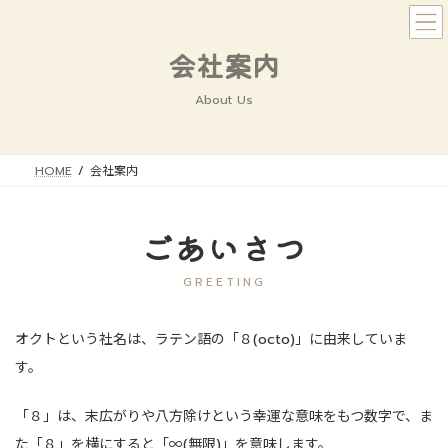
コ
ナ
ン
ビ
テ
ゲ
会社案内
ン
ー
ツ
シ
About Us
へ
ョ
ス
ン
キ
に
HOME
会社案内
ッ
移
プ
動
ごあいさつ
GREETING
オクトという社名は、ラテン語の「８(octo)」に由来していま
す。
「８」は、末広がりや八方除けという幸運な意味をもつ数字で、ま
た「８」を横にすると「∞(無限)」を意味します。