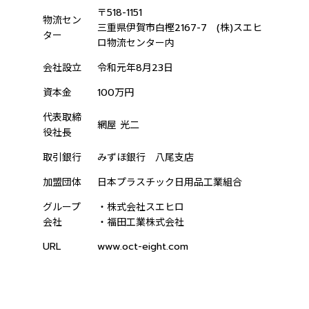
〒518-1151
物流セン
三重県伊賀市白樫2167-7 (株)スエヒ
ター
ロ物流センター内
会社設立
令和元年8月23日
資本金
100万円
代表取締
網屋 光二
役社長
取引銀行
みずほ銀行 八尾支店
加盟団体
日本プラスチック日用品工業組合
グループ
・株式会社スエヒロ
会社
・福田工業株式会社
URL
www.oct-eight.com