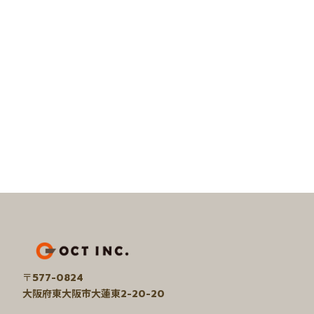
ア
イ
コ
ン
リ
〒
577-0824
ン
大阪府東大阪市大蓮東2-20-20
ク