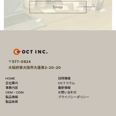
Shop
パッケージ
約6.3g
約6.3g
約6.3g
付き重量
458257022
458257022
458257022
JANコード
0614
0621
0638
ア
イ
コ
ン
リ
〒
577-0824
ン
大阪府東大阪市大蓮東2-20-20
ク
HOME
採用情報
会社案内
OCTコラム
事業内容
最新情報
OEM・ODM
お問い合わせ
製品情報
プライバシーポリシー
製品検索