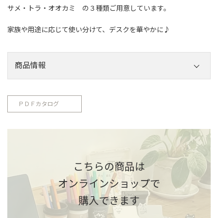
サメ・トラ・オオカミ の３種類ご用意しています。
家族や用途に応じて使い分けて、デスクを華やかに♪
商品情報
ポップアップ
ポップアップ
ポップアップ
ノートマーク
商品名
ノートマーク
ノートマーク
ＰＤＦカタログ
オオカミ２枚
サメ２枚組
トラ２枚組
組
O-B013
O-B014
O-B015
品番
約
約
約
こちらの商品は
商品サイズ
W16.4×H5.3(
W16.4×H5.6(
W16.4×H5.6(
cm)
cm)
cm)
オンラインショップで
約
約
約
購入できます
パッケージ
W6.3×H18.5(
W6.3×H18.5(
W6.3×H18.5(
付きサイズ
cm)
cm)
cm)