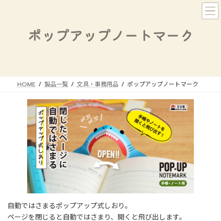
コ
ナ
ン
ビ
テ
ゲ
ポップアップノートマーク
ン
ー
ツ
シ
へ
ョ
ス
ン
キ
に
HOME
製品一覧
文具・事務用品
ポップアップノートマーク
ッ
移
プ
動
自動ではさまるポップアップ式しおり。
ページを閉じると自動ではさまり、開くと飛び出します。