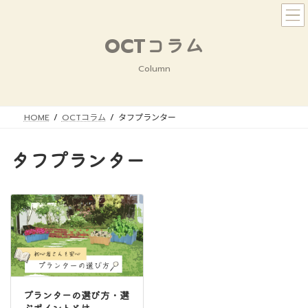
コ
ナ
ン
ビ
テ
ゲ
OCTコラム
ン
ー
ツ
シ
Column
へ
ョ
ス
ン
キ
に
HOME
OCTコラム
タフプランター
ッ
移
プ
動
タフプランター
プランターの選び方・選