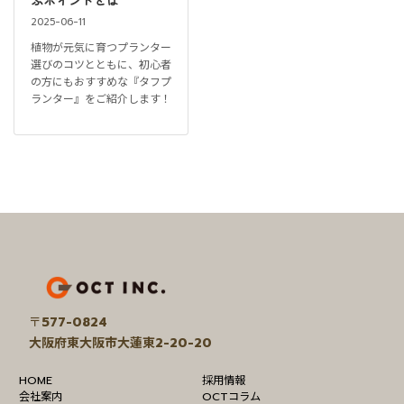
ぶポイントとは
2025-06-11
植物が元気に育つプランター
選びのコツとともに、初心者
の方にもおすすめな『タフプ
ランター』をご紹介します！
ア
イ
コ
ン
リ
〒
577-0824
ン
大阪府東大阪市大蓮東2-20-20
ク
HOME
採用情報
会社案内
OCTコラム