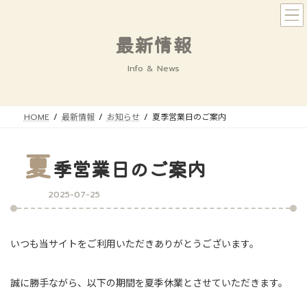
コ
ナ
ン
ビ
テ
ゲ
最新情報
ン
ー
ツ
シ
Info & News
へ
ョ
ス
ン
キ
に
HOME
最新情報
お知らせ
夏季営業日のご案内
ッ
移
プ
動
夏
季営業日のご案内
2025-07-25
いつも当サイトをご利用いただきありがとうございます。
誠に勝手ながら、以下の期間を夏季休業とさせていただきます。