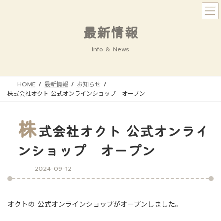
コ
ナ
ン
ビ
テ
ゲ
最新情報
ン
ー
ツ
シ
Info & News
へ
ョ
ス
ン
キ
に
HOME
最新情報
お知らせ
ッ
移
株式会社オクト 公式オンラインショップ オープン
プ
動
株
式会社オクト 公式オンライ
ンショップ オープン
2024-09-12
オクトの 公式オンラインショップがオープンしました。