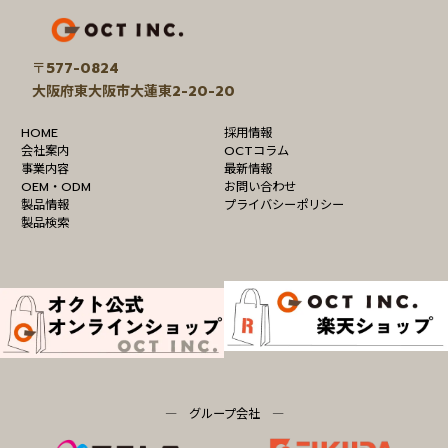
ア
イ
コ
ン
リ
〒
577-0824
ン
大阪府東大阪市大蓮東2-20-20
ク
HOME
採用情報
会社案内
OCTコラム
事業内容
最新情報
OEM・ODM
お問い合わせ
製品情報
プライバシーポリシー
製品検索
― グループ会社 ―