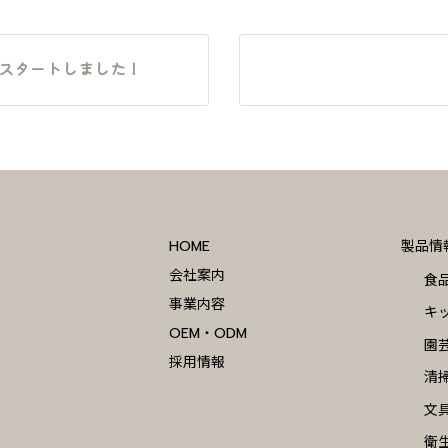
スタートしました！
HOME
製品情
会社案内
食
事業内容
キ
OEM・ODM
園
採用情報
清
文
衛