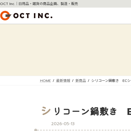
コ
ナ
OCT Inc.｜日用品・雑貨の商品企画、製造・販売
ン
ビ
テ
ゲ
ン
ー
ツ
シ
へ
ョ
ス
ン
キ
に
ッ
移
プ
動
HOME
最新情報
新商品
シリコーン鍋敷き EC
シ
リコーン鍋敷き 
2026-05-13