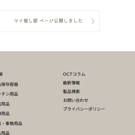
マイ推し部 ページ公開しました
報
OCTコラム
最新情報
品保存容器
製品検索
ッチン用品
お問い合わせ
芸用品
プライバシーポリシー
掃用品
具・事務用品
生用品