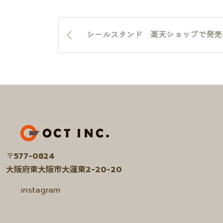
シールスタンド 楽天ショップで発売
〒
577-0824
大阪府東大阪市大蓮東2-20-20
ア
instagram
イ
コ
ン
リ