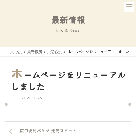
コ
ナ
ン
ビ
テ
ゲ
最新情報
ン
ー
ツ
シ
Info & News
へ
ョ
ス
ン
キ
に
HOME
最新情報
お知らせ
ホームページをリニューアルしました
ッ
移
プ
動
ホ
ームページをリニューアル
しました
2021-11-26
広口便利バケツ 発売スタート