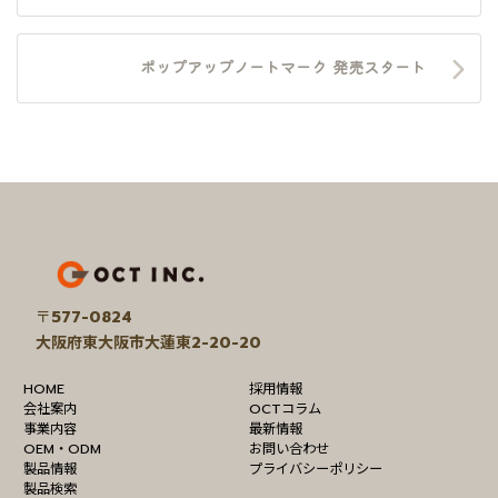
ポップアップノートマーク 発売スタート
ア
イ
コ
ン
リ
〒
577-0824
ン
大阪府東大阪市大蓮東2-20-20
ク
HOME
採用情報
会社案内
OCTコラム
事業内容
最新情報
OEM・ODM
お問い合わせ
製品情報
プライバシーポリシー
製品検索